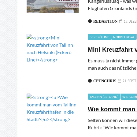
Kangerlussuaq - was wir
Flughafen Grönlands (no
19. DEZE
REDAKTION
ECKERÖ LINE
NORDEUROPA
Mini Kreuzfahrt 
Es muss ja nicht immer
man auch das nützliche 
21. SEPT
CPTNCHRIS
TALLINN (ESTLAND)
WIE KOMM
Wie kommt man v
Selten können wir diese
Rubrik “Wie kommt man v