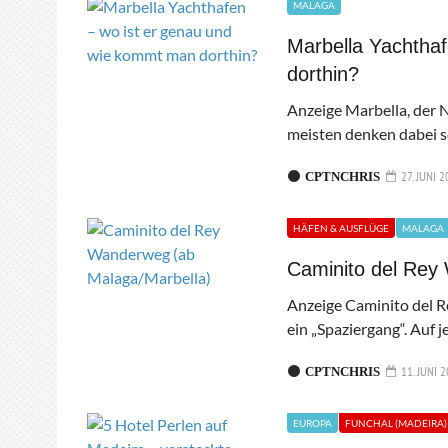
MALAGA
Marbella Yachtha
dorthin?
Anzeige Marbella, der N
meisten denken dabei s
27. JUNI 2
CPTNCHRIS
HÄFEN & AUSFLÜGE
MALAGA
Caminito del Rey
Anzeige Caminito del R
ein „Spaziergang“. Auf j
11. JUNI 
CPTNCHRIS
EUROPA
FUNCHAL (MADEIRA)