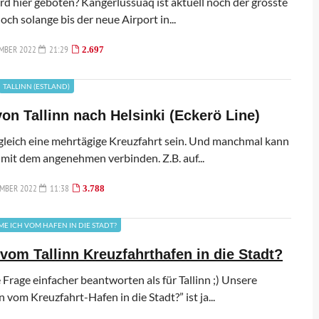
d hier geboten? Kangerlussuaq ist aktuell noch der grösste
ch solange bis der neue Airport in...
MBER 2022
21:29
2.697
TALLINN (ESTLAND)
von Tallinn nach Helsinki (Eckerö Line)
 gleich eine mehrtägige Kreuzfahrt sein. Und manchmal kann
mit dem angenehmen verbinden. Z.B. auf...
EMBER 2022
11:38
3.788
E ICH VOM HAFEN IN DIE STADT?
om Tallinn Kreuzfahrthafen in die Stadt?
 Frage einfacher beantworten als für Tallinn ;) Unsere
om Kreuzfahrt-Hafen in die Stadt?” ist ja...