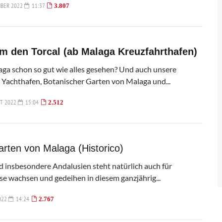
MBER 2022
11:37
3.807
m den Torcal (ab Malaga Kreuzfahrthafen)
aga schon so gut wie alles gesehen? Und auch unsere
 Yachthafen, Botanischer Garten von Malaga und...
T 2022
15:04
2.512
rten von Malaga (Historico)
 insbesondere Andalusien steht natürlich auch für
se wachsen und gedeihen in diesem ganzjährig...
022
14:24
2.767