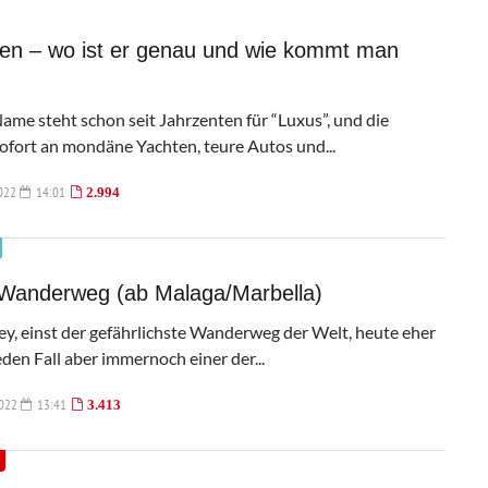
fen – wo ist er genau und wie kommt man
ame steht schon seit Jahrzenten für “Luxus”, und die
ofort an mondäne Yachten, teure Autos und...
022
14:01
2.994
 Wanderweg (ab Malaga/Marbella)
ey, einst der gefährlichste Wanderweg der Welt, heute eher
eden Fall aber immernoch einer der...
2022
13:41
3.413