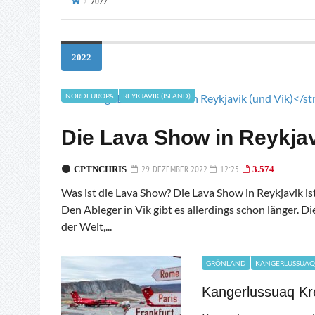
2022
2022
NORDEUROPA
REYKJAVIK (ISLAND)
Die Lava Show in Reykjav
29. DEZEMBER 2022
12:25
CPTNCHRIS
3.574
Was ist die Lava Show? Die Lava Show in Reykjavik ist
Den Ableger in Vik gibt es allerdings schon länger. Die
der Welt,...
GRÖNLAND
KANGERLUSSUAQ
Kangerlussuaq Kr