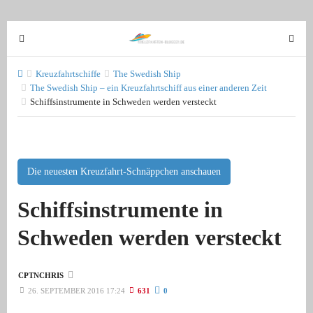
T
T
o
o
g
g
Kreuzfahrtschiffe
The Swedish Ship
g
The Swedish Ship – ein Kreuzfahrtschiff aus einer anderen Zeit
g
Schiffsinstrumente in Schweden werden versteckt
l
l
e
e
n
n
a
a
v
Die neuesten Kreuzfahrt-Schnäppchen anschauen
v
i
i
Schiffsinstrumente in
g
g
a
a
Schweden werden versteckt
t
t
i
i
o
o
CPTNCHRIS
n
n
26. SEPTEMBER 2016 17:24
631
0