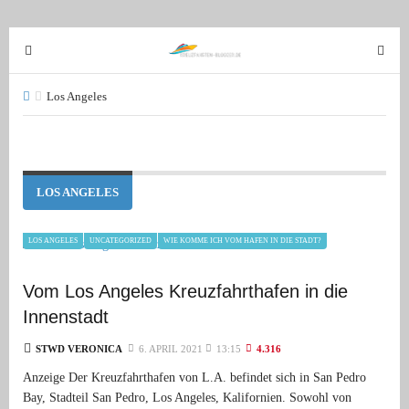
T
T
o
o
g
g
Los Angeles
g
g
l
l
e
e
n
n
LOS ANGELES
a
a
v
v
LOS ANGELES
UNCATEGORIZED
WIE KOMME ICH VOM HAFEN IN DIE STADT?
i
i
g
g
Vom Los Angeles Kreuzfahrthafen in die
a
a
t
t
Innenstadt
i
i
STWD VERONICA
6. APRIL 2021
13:15
4.316
o
o
Anzeige Der Kreuzfahrthafen von L.A. befindet sich in San Pedro
n
n
Bay, Stadteil San Pedro, Los Angeles, Kalifornien. Sowohl von