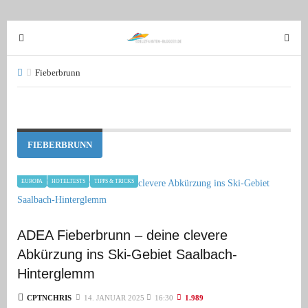
T
T
o
o
g
g
Fieberbrunn
g
g
l
l
e
e
n
n
FIEBERBRUNN
a
a
v
v
EUROPA
HOTELTESTS
TIPPS & TRICKS
i
i
g
g
a
a
ADEA Fieberbrunn – deine clevere
t
t
i
i
Abkürzung ins Ski-Gebiet Saalbach-
o
o
Hinterglemm
n
n
CPTNCHRIS
14. JANUAR 2025
16:30
1.989