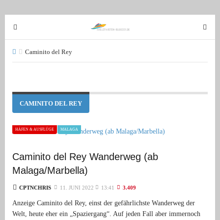
T
T
o
o
g
g
Caminito del Rey
g
g
l
l
e
e
n
n
CAMINITO DEL REY
a
a
v
v
HÄFEN & AUSFLÜGE
MALAGA
i
i
g
g
Caminito del Rey Wanderweg (ab
a
a
t
t
Malaga/Marbella)
i
i
CPTNCHRIS
11. JUNI 2022
13:41
3.409
o
o
Anzeige Caminito del Rey, einst der gefährlichste Wanderweg der
n
n
Welt, heute eher ein „Spaziergang“. Auf jeden Fall aber immernoch