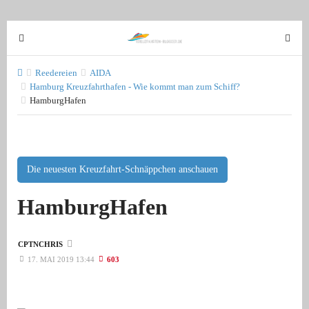
T
T
o
o
g
g
Reedereien
AIDA
g
Hamburg Kreuzfahrthafen - Wie kommt man zum Schiff?
g
HamburgHafen
l
l
e
e
n
n
a
a
v
Die neuesten Kreuzfahrt-Schnäppchen anschauen
v
i
i
HamburgHafen
g
g
a
a
t
t
CPTNCHRIS
i
i
17. MAI 2019 13:44
603
o
o
n
n