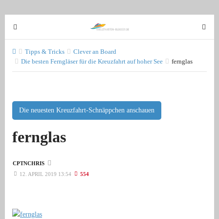
T
T
o
o
g
g
Tipps & Tricks
Clever an Board
g
Die besten Ferngläser für die Kreuzfahrt auf hoher See
fernglas
g
l
l
e
e
n
n
a
a
Die neuesten Kreuzfahrt-Schnäppchen anschauen
v
v
fernglas
i
i
g
g
a
a
CPTNCHRIS
t
t
12. APRIL 2019 13:54
554
i
i
o
o
n
n